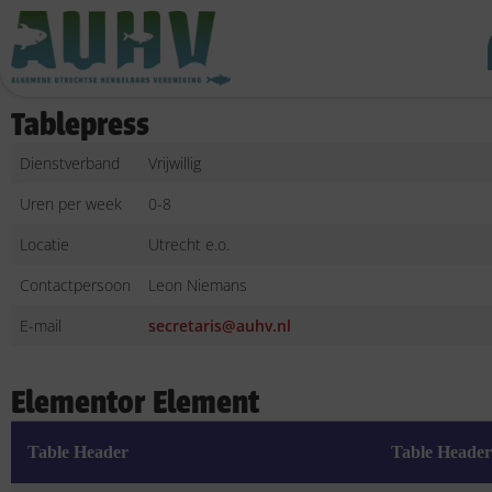
Tablepress
Dienstverband
Vrijwillig
Uren per week
0-8
Locatie
Utrecht e.o.
Contactpersoon
Leon Niemans
E-mail
secretaris@auhv.nl
Elementor Element
Table Header
Table Header