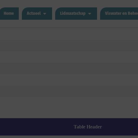
Home
Actueel
Lidmaatschap
Viswater en Behe
Table Header