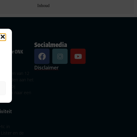
Inhoud
Socialmedia
ur voor ONK
cht
Disclaimer
ervissen van 12
gehouden aan het
al nabij
op zoek naar een
viteit
HV, in
Lister en de