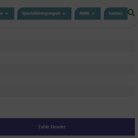
er
Specialistengroepen
AUHV
Contact
Table Header