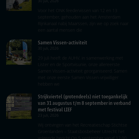
30 juli, 2026
Voor het ONK feedervissen van 12 en 13
september, gehouden aan het Amsterdam
Rijnkanaal nabij Maarssen, zijn we op zoek naar
een aantal mensen die
Samen Vissen-activiteit
30 juli, 2026
29 juli heeft de AUHV, in samenwerking met
Lister en de Sportvisunie, onze allereerste
Samen Vissen-activiteit georganiseerd. Samen
met onze eerste Samen Vissen-vrijwilliger
hebben we
Strijkviertel (grotendeels) niet toegankelijk
van 31 augustus t/m 8 september in verband
met festival LIEF
23 juli, 2026
Wij ontvingen van het Recreatieschap Stichtse
Groenlanden – Staatsbosbeheer Utrecht het
volgende bericht:Op 5 september vanaf 12.00