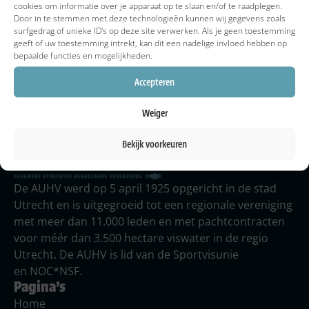
cookies om informatie over je apparaat op te slaan en/of te raadplegen.
Door in te stemmen met deze technologieën kunnen wij gegevens zoals
surfgedrag of unieke ID's op deze site verwerken. Als je geen toestemming
geeft of uw toestemming intrekt, kan dit een nadelige invloed hebben op
bepaalde functies en mogelijkheden.
Accepteren
Vergunningen
Home
Facebook
Iets melden
Weiger
Bekijk voorkeuren
De AUHV werd op 5 april 1925 opgericht in de stad
Utrecht en is uitgegroeid tot een regionale vereniging
met meer dan 11.000 leden en met pachtcontracten
voor méér dan 3.500 hectare viswater in de regio
Utrecht. De AUHV is lid van de Sportvisunie
en NOC*NSF.
Pagina's
Home