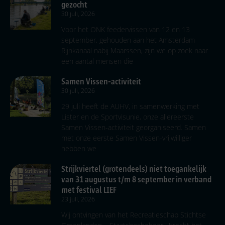
gezocht
30 juli, 2026
Voor het ONK feedervissen van 12 en 13
september, gehouden aan het Amsterdam
Rijnkanaal nabij Maarssen, zijn we op zoek naar
een aantal mensen die
Samen Vissen-activiteit
30 juli, 2026
29 juli heeft de AUHV, in samenwerking met
Lister en de Sportvisunie, onze allereerste
Samen Vissen-activiteit georganiseerd. Samen
met onze eerste Samen Vissen-vrijwilliger
hebben we
Strijkviertel (grotendeels) niet toegankelijk
van 31 augustus t/m 8 september in verband
met festival LIEF
23 juli, 2026
Wij ontvingen van het Recreatieschap Stichtse