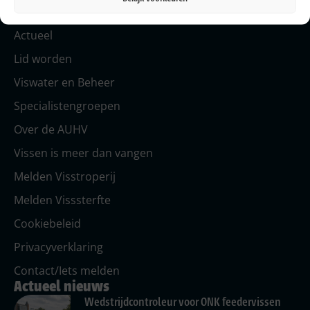
Home
Actueel
Lid worden
Viswater en Beheer
Specialistengroepen
Over de AUHV
Vissen is meer dan vangen
Melden Visstroperij
Melden Visssterfte
Cookiebeleid
Privacyverklaring
Contact/Iets melden
Actueel nieuws
Wedstrijdcontroleur voor ONK feedervissen