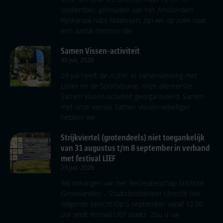
september, gehouden aan het Amsterdam
Rijnkanaal nabij Maarssen, zijn we op zoek naar
een aantal mensen die
Samen Vissen-activiteit
30 juli, 2026
29 juli heeft de AUHV, in samenwerking met
Lister en de Sportvisunie, onze allereerste
Samen Vissen-activiteit georganiseerd. Samen
met onze eerste Samen Vissen-vrijwilliger
hebben we
Strijkviertel (grotendeels) niet toegankelijk
van 31 augustus t/m 8 september in verband
met festival LIEF
23 juli, 2026
Wij ontvingen van het Recreatieschap Stichtse
Groenlanden – Staatsbosbeheer Utrecht het
volgende bericht:Op 5 september vanaf 12.00
uur vindt festival LIEF plaats. Zou u uw