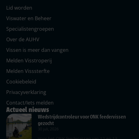
Lid worden
Viswater en Beheer
Specialistengroepen
Over de AUHV
Vissen is meer dan vangen
Melden Visstroperij
Melden Visssterfte
Cookiebeleid
Privacyverklaring
Contact/Iets melden
Actueel nieuws
Wedstrijdcontroleur voor ONK feedervissen
gezocht
30 juli, 2026
Voor het ONK feedervissen van 12 en 13