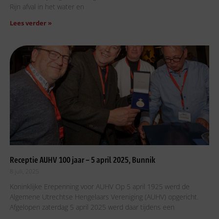
Rijn afval in het water en
Lees verder »
Receptie AUHV 100 jaar – 5 april 2025, Bunnik
8 juli, 2025
Koninklijke Erepenning voor AUHV Op 5 april 1925 werd de
Algemene Utrechtse Hengelaars Vereniging (AUHV) opgericht.
Afgelopen zaterdag 5 april 2025 werd daar tijdens een