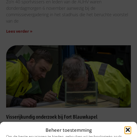
Zo’n 40 sportvissers en leden van de AUHV waren
donderdagmorgen 6 november aanwezig bij de
commissievergadering in het stadhuis die het beruchte voorstel
van de
Lees verder »
Visserijkundig onderzoek bij Fort Blauwkapel
4 november, 2025
Beheer toestemming
Op 4 november 2025 voerde de Sportvisunie, op verzoek van de
Om de beste ervaringen te bieden, gebruiken wij technologieën zoals