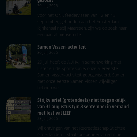
30 juli, 2026
Voor het ONK feedervissen van 12 en 13
september, gehouden aan het Amsterdam
Rijnkanaal nabij Maarssen, zijn we op zoek naar
een aantal mensen die
Samen Vissen-activiteit
30 juli, 2026
29 juli heeft de AUHV, in samenwerking met
Lister en de Sportvisunie, onze allereerste
Samen Vissen-activiteit georganiseerd. Samen
met onze eerste Samen Vissen-vrijwilliger
hebben we
Strijkviertel (grotendeels) niet toegankelijk
van 31 augustus t/m 8 september in verband
met festival LIEF
23 juli, 2026
Wij ontvingen van het Recreatieschap Stichtse
Groenlanden – Staatsbosbeheer Utrecht het