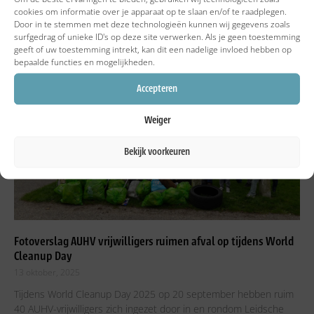
Algemene Utrechtse Hengelaars Vereniging (AUHV), een
cookies om informatie over je apparaat op te slaan en/of te raadplegen.
visserijkundig onderzoek uit in de gracht van Fort
Door in te stemmen met deze technologieën kunnen wij gegevens zoals
surfgedrag of unieke ID's op deze site verwerken. Als je geen toestemming
Lees verder »
geeft of uw toestemming intrekt, kan dit een nadelige invloed hebben op
bepaalde functies en mogelijkheden.
Accepteren
Weiger
Bekijk voorkeuren
Fotoverslag AUHV vrijwilligers ruimen afval op tijdens World
Cleanup Day
13 oktober, 2025
Tijdens World Cleanup Day 2025 op 20 september hebben ruim
40 AUHV-vrijwilligers zich ingezet door in en rondom Leidsche