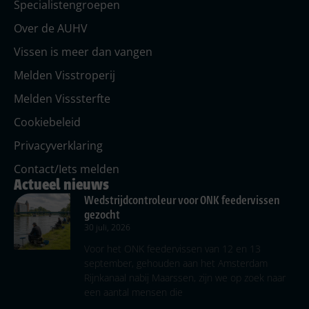
Specialistengroepen
Over de AUHV
Vissen is meer dan vangen
Melden Visstroperij
Melden Visssterfte
Cookiebeleid
Privacyverklaring
Contact/Iets melden
Actueel nieuws
Wedstrijdcontroleur voor ONK feedervissen
gezocht
30 juli, 2026
Voor het ONK feedervissen van 12 en 13
september, gehouden aan het Amsterdam
Rijnkanaal nabij Maarssen, zijn we op zoek naar
een aantal mensen die