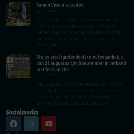
Samen Vissen-activiteit
30 juli, 2026
29 juli heeft de AUHV, in samenwerking met
Lister en de Sportvisunie, onze allereerste
Samen Vissen-activiteit georganiseerd. Samen
met onze eerste Samen Vissen-vrijwilliger
hebben we
Strijkviertel (grotendeels) niet toegankelijk
van 31 augustus t/m 8 september in verband
met festival LIEF
23 juli, 2026
Wij ontvingen van het Recreatieschap Stichtse
Groenlanden – Staatsbosbeheer Utrecht het
volgende bericht:Op 5 september vanaf 12.00
uur vindt festival LIEF plaats. Zou u uw
Socialmedia