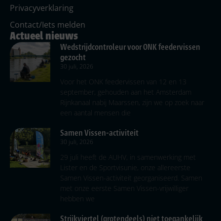
Privacyverklaring
Contact/Iets melden
Actueel nieuws
Wedstrijdcontroleur voor ONK feedervissen
gezocht
30 juli, 2026
Voor het ONK feedervissen van 12 en 13
september, gehouden aan het Amsterdam
Rijnkanaal nabij Maarssen, zijn we op zoek naar
een aantal mensen die
Samen Vissen-activiteit
30 juli, 2026
29 juli heeft de AUHV, in samenwerking met
Lister en de Sportvisunie, onze allereerste
Samen Vissen-activiteit georganiseerd. Samen
met onze eerste Samen Vissen-vrijwilliger
hebben we
Strijkviertel (grotendeels) niet toegankelijk