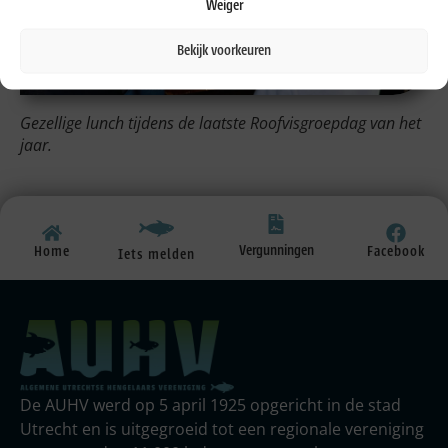
Weiger
Bekijk voorkeuren
Gezellige lunch tijdens de laatste Roofvisgroepdag van het
jaar.
Vergunningen
Home
Facebook
Iets melden
De AUHV werd op 5 april 1925 opgericht in de stad
Utrecht en is uitgegroeid tot een regionale vereniging