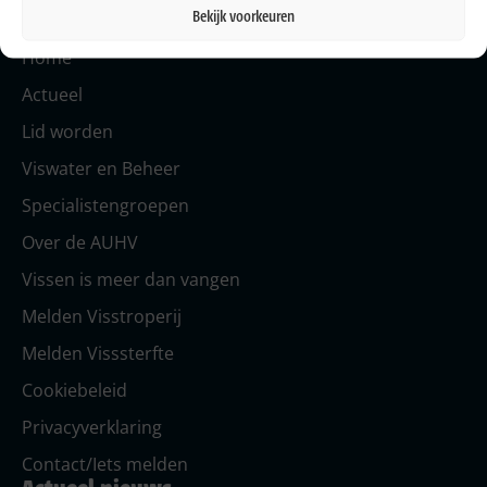
en NOC*NSF.
Bekijk voorkeuren
Pagina's
Home
Actueel
Lid worden
Viswater en Beheer
Specialistengroepen
Over de AUHV
Vissen is meer dan vangen
Melden Visstroperij
Melden Visssterfte
Cookiebeleid
Privacyverklaring
Contact/Iets melden