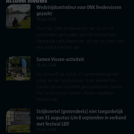
Actueel nieuws
Wedstrijdcontroleur voor ONK feedervissen
gezocht
30 juli, 2026
Voor het ONK feedervissen van 12 en 13
september, gehouden aan het Amsterdam
Rijnkanaal nabij Maarssen, zijn we op zoek naar
een aantal mensen die
Samen Vissen-activiteit
30 juli, 2026
29 juli heeft de AUHV, in samenwerking met
Lister en de Sportvisunie, onze allereerste
Samen Vissen-activiteit georganiseerd. Samen
met onze eerste Samen Vissen-vrijwilliger
hebben we
Strijkviertel (grotendeels) niet toegankelijk
van 31 augustus t/m 8 september in verband
met festival LIEF
23 juli, 2026