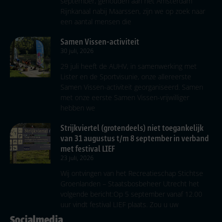
september, gehouden aan het Amsterdam
Rijnkanaal nabij Maarssen, zijn we op zoek naar
een aantal mensen die
Samen Vissen-activiteit
30 juli, 2026
29 juli heeft de AUHV, in samenwerking met
Lister en de Sportvisunie, onze allereerste
Samen Vissen-activiteit georganiseerd. Samen
met onze eerste Samen Vissen-vrijwilliger
hebben we
Strijkviertel (grotendeels) niet toegankelijk
van 31 augustus t/m 8 september in verband
met festival LIEF
23 juli, 2026
Wij ontvingen van het Recreatieschap Stichtse
Groenlanden – Staatsbosbeheer Utrecht het
volgende bericht:Op 5 september vanaf 12.00
uur vindt festival LIEF plaats. Zou u uw
Socialmedia