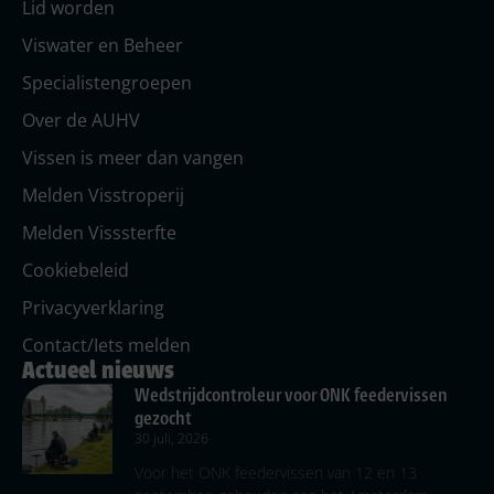
Lid worden
Viswater en Beheer
Specialistengroepen
Over de AUHV
Vissen is meer dan vangen
Melden Visstroperij
Melden Visssterfte
Cookiebeleid
Privacyverklaring
Contact/Iets melden
Actueel nieuws
Wedstrijdcontroleur voor ONK feedervissen
gezocht
30 juli, 2026
Voor het ONK feedervissen van 12 en 13