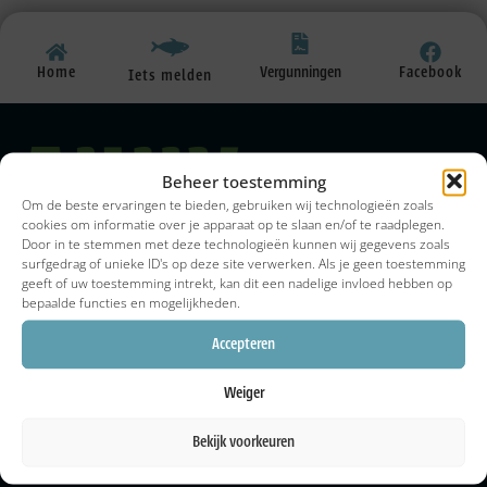
Vergunningen
Home
Facebook
Iets melden
Beheer toestemming
Om de beste ervaringen te bieden, gebruiken wij technologieën zoals
cookies om informatie over je apparaat op te slaan en/of te raadplegen.
De AUHV werd op 5 april 1925 opgericht in de stad
Door in te stemmen met deze technologieën kunnen wij gegevens zoals
surfgedrag of unieke ID's op deze site verwerken. Als je geen toestemming
Utrecht en is uitgegroeid tot een regionale vereniging
geeft of uw toestemming intrekt, kan dit een nadelige invloed hebben op
met meer dan 11.000 leden en met pachtcontracten
bepaalde functies en mogelijkheden.
voor méér dan 3.500 hectare viswater in de regio
Utrecht. De AUHV is lid van de Sportvisunie
Accepteren
en NOC*NSF.
Pagina's
Weiger
Home
Bekijk voorkeuren
Actueel