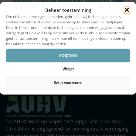
Beheer toestemming
Om de beste ervaringen te bieden, gebruiken wij technologieën zoals
Terug naar actueel
cookies om informatie over je apparaat op te slaan en/of te raadplegen.
Door in te stemmen met deze technologieën kunnen wij gegevens zoals
Deel dit artikel:
surfgedrag of unieke ID's op deze site verwerken. Als je geen toestemming
geeft of uw toestemming intrekt, kan dit een nadelige invloed hebben op
Facebook
WhatsApp
bepaalde functies en mogelijkheden.
Accepteren
Weiger
Vergunningen
Home
Facebook
Iets melden
Bekijk voorkeuren
De AUHV werd op 5 april 1925 opgericht in de stad
Utrecht en is uitgegroeid tot een regionale vereniging