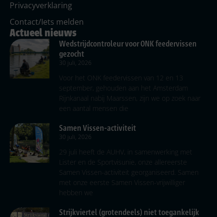
Privacyverklaring
Contact/Iets melden
Actueel nieuws
Wedstrijdcontroleur voor ONK feedervissen
gezocht
30 juli, 2026
Voor het ONK feedervissen van 12 en 13
september, gehouden aan het Amsterdam
Rijnkanaal nabij Maarssen, zijn we op zoek naar
een aantal mensen die
Samen Vissen-activiteit
30 juli, 2026
29 juli heeft de AUHV, in samenwerking met
Lister en de Sportvisunie, onze allereerste
Samen Vissen-activiteit georganiseerd. Samen
met onze eerste Samen Vissen-vrijwilliger
hebben we
Strijkviertel (grotendeels) niet toegankelijk