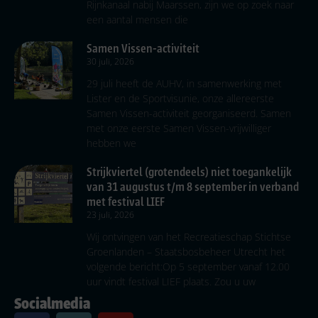
Rijnkanaal nabij Maarssen, zijn we op zoek naar
een aantal mensen die
Samen Vissen-activiteit
30 juli, 2026
29 juli heeft de AUHV, in samenwerking met
Lister en de Sportvisunie, onze allereerste
Samen Vissen-activiteit georganiseerd. Samen
met onze eerste Samen Vissen-vrijwilliger
hebben we
Strijkviertel (grotendeels) niet toegankelijk
van 31 augustus t/m 8 september in verband
met festival LIEF
23 juli, 2026
Wij ontvingen van het Recreatieschap Stichtse
Groenlanden – Staatsbosbeheer Utrecht het
volgende bericht:Op 5 september vanaf 12.00
uur vindt festival LIEF plaats. Zou u uw
Socialmedia