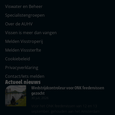
Viswater en Beheer
Specialistengroepen
Over de AUHV
Vissen is meer dan vangen
Melden Visstroperij
Melden Visssterfte
Cookiebeleid
Privacyverklaring
Contact/Iets melden
Actueel nieuws
Wedstrijdcontroleur voor ONK feedervissen
gezocht
30 juli, 2026
Voor het ONK feedervissen van 12 en 13
september, gehouden aan het Amsterdam