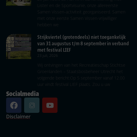
Lister en de Sportvisunie, onze allereerste
Samen Vissen-activiteit georganiseerd. Samen
met onze eerste Samen Vissen-vrijwilliger
hebben we
Strijkviertel (grotendeels) niet toegankelijk
van 31 augustus t/m 8 september in verband
met festival LIEF
23 juli, 2026
Wij ontvingen van het Recreatieschap Stichtse
Groenlanden – Staatsbosbeheer Utrecht het
volgende bericht:Op 5 september vanaf 12.00
uur vindt festival LIEF plaats. Zou u uw
Socialmedia
Disclaimer