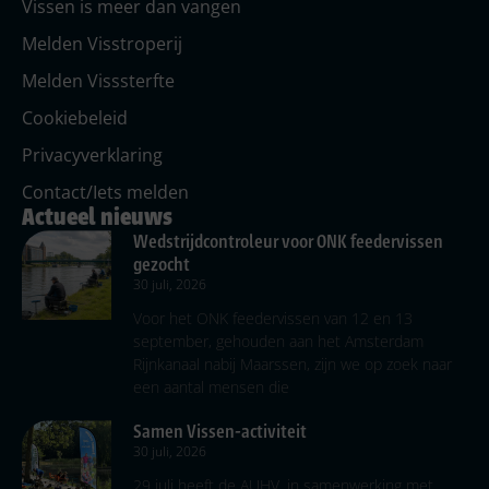
Vissen is meer dan vangen
Melden Visstroperij
Melden Visssterfte
Cookiebeleid
Privacyverklaring
Contact/Iets melden
Actueel nieuws
Wedstrijdcontroleur voor ONK feedervissen
gezocht
30 juli, 2026
Voor het ONK feedervissen van 12 en 13
september, gehouden aan het Amsterdam
Rijnkanaal nabij Maarssen, zijn we op zoek naar
een aantal mensen die
Samen Vissen-activiteit
30 juli, 2026
29 juli heeft de AUHV, in samenwerking met