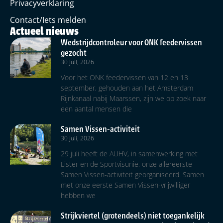
Privacyverklaring
Contact/Iets melden
Actueel nieuws
Wedstrijdcontroleur voor ONK feedervissen
gezocht
30 juli, 2026
Voor het ONK feedervissen van 12 en 13
september, gehouden aan het Amsterdam
Rijnkanaal nabij Maarssen, zijn we op zoek naar
een aantal mensen die
Samen Vissen-activiteit
30 juli, 2026
29 juli heeft de AUHV, in samenwerking met
Lister en de Sportvisunie, onze allereerste
Samen Vissen-activiteit georganiseerd. Samen
met onze eerste Samen Vissen-vrijwilliger
hebben we
Strijkviertel (grotendeels) niet toegankelijk