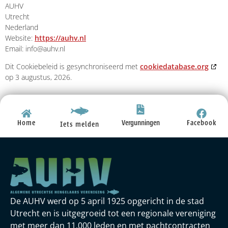
AUHV
Utrecht
Nederland
Website:
https://auhv.nl
Email:
info@
auhv.nl
Dit Cookiebeleid is gesynchroniseerd met
cookiedatabase.org
op 3 augustus, 2026.
Vergunningen
Home
Facebook
Iets melden
De AUHV werd op 5 april 1925 opgericht in de stad
Utrecht en is uitgegroeid tot een regionale vereniging
met meer dan 11.000 leden en met pachtcontracten