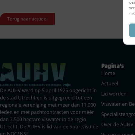
dez
ver
nad
Terug naar actueel
Pagina's
Home
Actueel
De AUHV werd op 5 april 1925 opgericht in
Lid worden
de stad Utrecht en is uitgegroeid tot een
Viswater en B
regionale vereniging met meer dan 11.000
leden en met pachtcontracten voor méér
Specialisteng
dan 3.500 hectare viswater in de regio
Over de AUHV
Utrecht. De AUHV is lid van de Sportvisunie
en NOC*NSF.
Vissen is mee