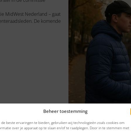
orstel in de commissie
tie MidWest Nederland – gaat
emeenteraadsleden. De komende
Beheer toestemming
de beste ervaringen te bieden, gebruiken wij technologieën zoals cookies om
ormatie over je apparaat op te slaan en/of te raadplegen. Door in te stemmen met