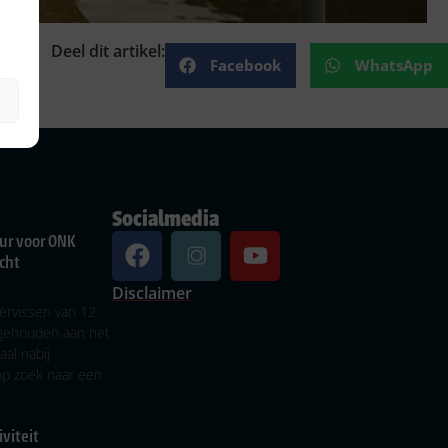
Deel dit artikel:
Facebook
WhatsApp
Socialmedia
ur voor ONK
cht
Disclaimer
ervissen van 12
gehouden aan het
al nabij
op zoek naar een
viteit