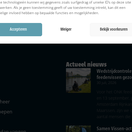
e technologieën kunnen wij gegevens zoals surfgedrag of unieke ID's op deze site
werken. Als je geen toestemming geeft of uw toestemming intrekt, kan dit een
elige invloed hebben op bepaalde functies en mogelijkheden.
Accepteren
Weiger
Bekijk voorkeuren
Actueel nieuws
Wedstrijdcontrole
feedervissen gezo
30 juli, 2026
Voor het ONK feed
en 13 september, 
eheer
Amsterdam Rijnkana
Maarssen, zijn we 
roepen
aantal mensen die
Samen Vissen-acti
r dan vangen