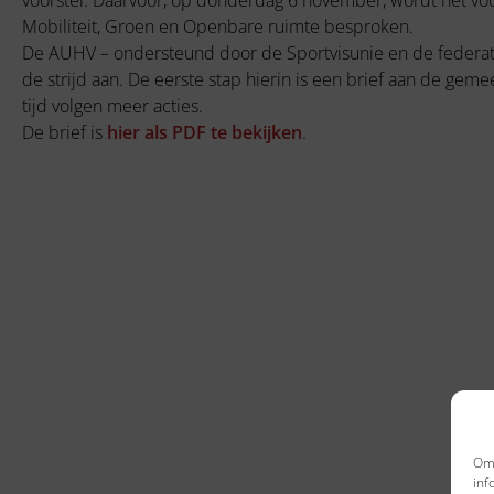
voorstel. Daarvoor, op donderdag 6 november, wordt het vo
Mobiliteit, Groen en Openbare ruimte besproken.
De AUHV – ondersteund door de Sportvisunie en de federa
de strijd aan. De eerste stap hierin is een brief aan de g
tijd volgen meer acties.
De brief is
hier als PDF te bekijken
.
Om 
inf