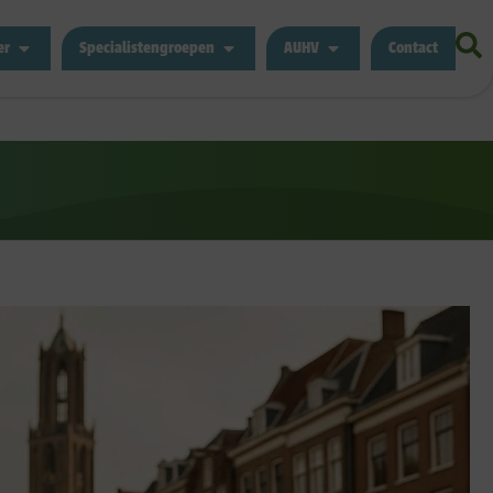
er
Specialistengroepen
AUHV
Contact