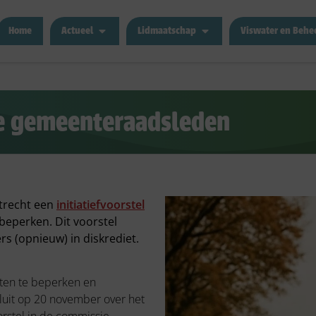
Home
Actueel
Lidmaatschap
Viswater en Behe
se gemeenteraadsleden
Utrecht een
initiatiefvoorstel
beperken. Dit voorstel
rs (opnieuw) in diskrediet.
chten te beperken en
luit op 20 november over het