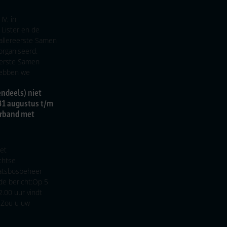
HV, in
Lister en de
 allereerste Samen
eorganiseerd.
erste Samen
 hebben we
endeels) niet
31 augustus t/m
erband met
het
chtse
atsbosbeheer
de bericht:Op 5
.00 uur vindt
. Zou u uw