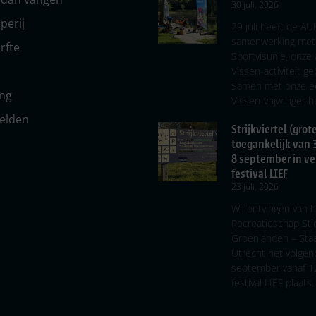
30 juli, 2026
perij
29 juli heeft de AU
samenwerking met 
rfte
Sportvisunie, onze
Vissen-activiteit g
Samen met onze e
ing
Vissen-vrijwilliger
melden
Strijkviertel (grot
toegankelijk van 
8 september in v
festival LIEF
23 juli, 2026
Wij ontvingen van 
Recreatieschap Sti
Groenlanden – Sta
Utrecht het volgen
september vanaf 12
festival LIEF plaats