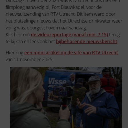
Dinsdag 4 november 2025 was RTV Utrecht ook met een
filmploeg aanwezig bij Fort Blauwkapel, voor de
nieuwsuitzending van RTV Utrecht. Dit item werd door
het plotselinge nieuws dat het Utrechtse drinkwater weer
veilig was, doorgeschoven naar vandaag.
Klik hier om
de videoreportage (vanaf min. 7:15)
terug
te kijken en lees ook het
bijbehorende nieuwsbericht
.
Hier nog
een mooi artikel op de site van RTV Utrecht
van 11 november 2025.