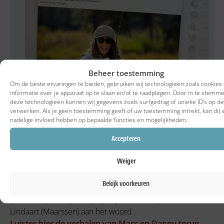
Beheer toestemming
Om de beste ervaringen te bieden, gebruiken wij technologieën zoals cookies
informatie over je apparaat op te slaan en/of te raadplegen. Door in te stemm
deze technologieën kunnen wij gegevens zoals surfgedrag of unieke ID's op de
Avondshow Radio M Utrecht (audio)
verwerken. Als je geen toestemming geeft of uw toestemming intrekt, kan dit
nadelige invloed hebben op bepaalde functies en mogelijkheden.
De vele reacties van sportvissers uit Utrecht en
omstreken op het Facebook-bericht van Radio M Utrecht,
Accepteren
deden de redactie besluiten dinsdagavond ook nog een
Weiger
paar sportvissers live in te bellen met de vraag wat
sportvissen voor hen betekent. In het avondprogramma
Bekijk voorkeuren
‘Utrecht komt thuis’ kwamen Marc van Amerongen
(Woerden), Danny Bok (Wijk bij Duurstede) en Dennis
Lindaart (Maarssen) aan het woord.
Luister hier de verhalen van Marc en Danny terug,